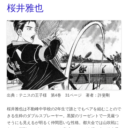
桜井雅也
出典：テニスの王子様 第4巻 31ページ 著者：許斐剛
桜井雅也は不動峰中学校の2年生で誰とでもペアを組むことので
きる生粋のダブルスプレーヤー。黒髪のリーゼントで一見厳つ
そうにも見えるが明るく仲間思いな性格。都大会では山吹戦に