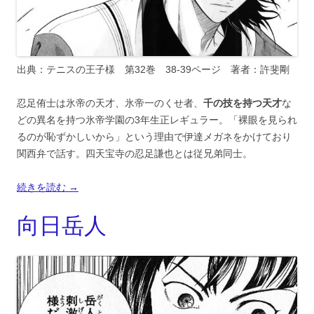
出典：テニスの王子様 第32巻 38-39ページ 著者：許斐剛
忍足侑士は氷帝の天才、氷帝一のくせ者、
千の技を持つ天才
な
どの異名を持つ氷帝学園の3年生正レギュラー。「裸眼を見られ
るのが恥ずかしいから」という理由で伊達メガネをかけており
関西弁で話す。四天宝寺の忍足謙也とは従兄弟同士。
続きを読む
→
向日岳人