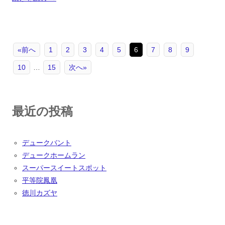
«前へ
1
2
3
4
5
6
7
8
9
10
…
15
次へ»
最近の投稿
デュークバント
デュークホームラン
スーパースイートスポット
平等院鳳凰
徳川カズヤ