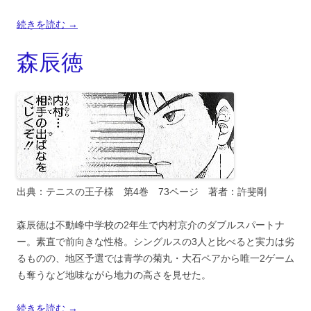
続きを読む
→
森辰徳
出典：テニスの王子様 第4巻 73ページ 著者：許斐剛
森辰徳は不動峰中学校の2年生で内村京介のダブルスパートナ
ー。素直で前向きな性格。シングルスの3人と比べると実力は劣
るものの、地区予選では青学の菊丸・大石ペアから唯一2ゲーム
も奪うなど地味ながら地力の高さを見せた。
続きを読む
→