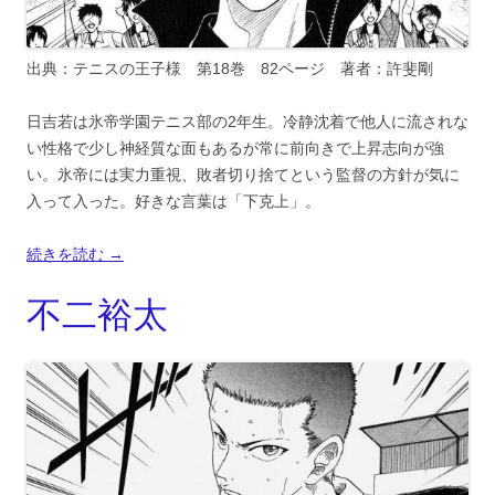
出典：テニスの王子様 第18巻 82ページ 著者：許斐剛
日吉若は氷帝学園テニス部の2年生。冷静沈着で他人に流されな
い性格で少し神経質な面もあるが常に前向きで上昇志向が強
い。氷帝には実力重視、敗者切り捨てという監督の方針が気に
入って入った。好きな言葉は「下克上」。
続きを読む
→
不二裕太