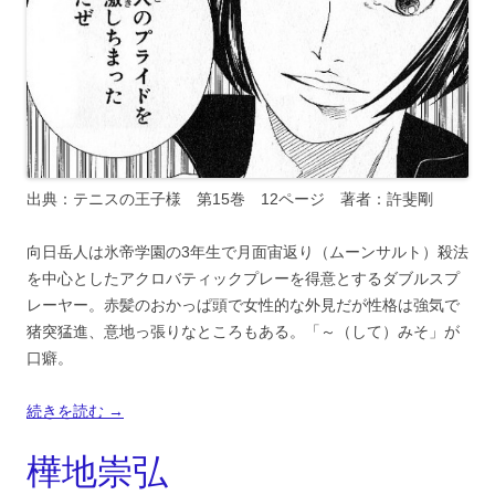
出典：テニスの王子様 第15巻 12ページ 著者：許斐剛
向日岳人は氷帝学園の3年生で月面宙返り（ムーンサルト）殺法
を中心としたアクロバティックプレーを得意とするダブルスプ
レーヤー。赤髪のおかっぱ頭で女性的な外見だが性格は強気で
猪突猛進、意地っ張りなところもある。「～（して）みそ」が
口癖。
続きを読む
→
樺地崇弘