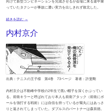
向けて新型コンビネーションを完成させるが会場に来る途中乗
っていたタクシーが事故に遭い実力を出しきれず敗北した。
続きを読む
→
内村京介
出典：テニスの王子様 第4巻 73ページ 著者：許斐剛
内村京介は不動峰中学校の2年生で黒い帽子を深くかぶってい
る。前衛キラーと呼ばれており本人も前衛アタック（前衛にボ
ールを強打する戦術）には自信を持っているが菊丸にはあっさ
りと返されてしまっていた。ダブルスのパートナーは森辰徳。