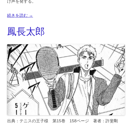
け声を発する。
続きを読む
→
鳳長太郎
出典：テニスの王子様 第15巻 158ページ 著者：許斐剛