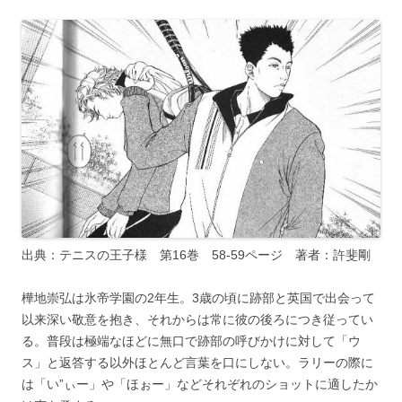
出典：テニスの王子様 第16巻 58-59ページ 著者：許斐剛
樺地崇弘は氷帝学園の2年生。3歳の頃に跡部と英国で出会って
以来深い敬意を抱き、それからは常に彼の後ろにつき従ってい
る。普段は極端なほどに無口で跡部の呼びかけに対して「ウ
ス」と返答する以外ほとんど言葉を口にしない。ラリーの際に
は「い”ぃー」や「ほぉー」などそれぞれのショットに適したか