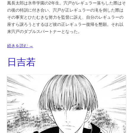
鳳長太郎は氷帝学園の2年生。宍戸がレギュラー落ちした際はそ
の後の特訓に付き合い、宍戸が正レギュラーの滝を倒した際は
その事実とひたむきな努力を監督に訴え、自分のレギュラーの
座すら譲ろうとするほど彼の正レギュラー復帰を懇願。それ以
来宍戸のダブルスパートナーとなった。
続きを読む
→
日吉若