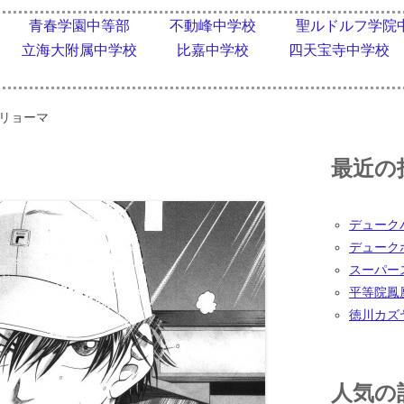
コンテンツへ移動
青春学園中等部
不動峰中学校
聖ルドルフ学院
立海大附属中学校
比嘉中学校
四天宝寺中学校
リョーマ
最近の
デューク
デューク
スーパー
平等院鳳
徳川カズ
人気の