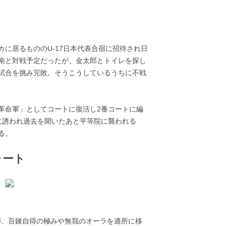
に居るもののU-17日本代表合宿に招待され日
南と対戦予定だったが、金太郎とトイレを探し
試合を挑み完敗。そうこうしているうちに不戦
革命軍」としてコートに復活し2番コートに編
に誘われ過去を聞いたあと平等院に襲われる
る。
ャート
が、百錬自得の極みや無我のオーラを適所に移