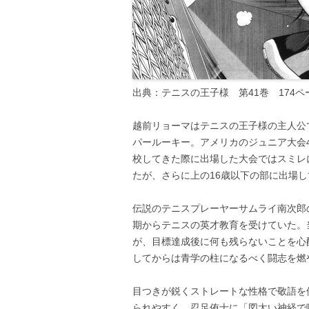
出典：テニスの王子様 第41巻 174
越前リョーマはテニスの王子様の主人公
パールーキー。アメリカのジュニア大会
校してきた際に出場した大会ではスミレ
たが、さらに上の16歳以下の部に出場
伝説のテニスプレーヤーサムライ南次郎
期からテニスの英才教育を受けていた。
が、目標達成後に何も残らないことを心
してからは青学の柱になるべく闘志を燃
目つきが鋭くストレートな性格で敬語を
られやすく、忍足侑士に「図太い神経で