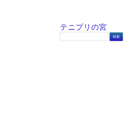
テニプリの宮
検
索: