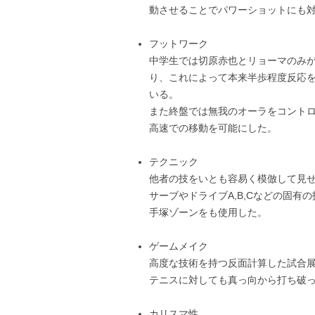
動させることでパワーショットにも
フットワーク
中学生では切原赤也とリョーマのみ
り、これによって本来半歩程度反応を
いる。
また終盤では無我のオーラをコント
高速での移動を可能にした。
テクニック
他者の技をいとも容易く模倣して見
サーブやドライブA,B,Cなどの固
手塚ゾーンをも使用した。
ゲームメイク
高度な技術を持つ反面計算した試合
テニスに対しても真っ向から打ち破
カリスマ性