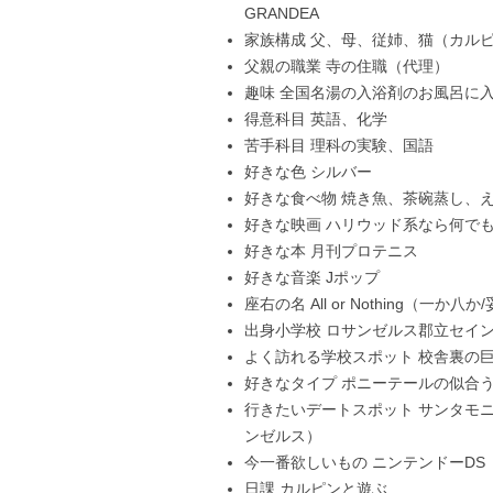
GRANDEA
家族構成 父、母、従姉、猫（カル
父親の職業 寺の住職（代理）
趣味 全国名湯の入浴剤のお風呂に
得意科目 英語、化学
苦手科目 理科の実験、国語
好きな色 シルバー
好きな食べ物 焼き魚、茶碗蒸し、
好きな映画 ハリウッド系なら何で
好きな本 月刊プロテニス
好きな音楽 Jポップ
座右の名 All or Nothing（一か
出身小学校 ロサンゼルス郡立セイ
よく訪れる学校スポット 校舎裏の
好きなタイプ ポニーテールの似合
行きたいデートスポット サンタモ
ンゼルス）
今一番欲しいもの ニンテンドーDS
日課 カルピンと遊ぶ