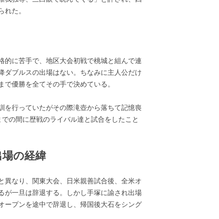
られた。
格的に苦手で、地区大会初戦で桃城と組んで連
降ダブルスの出場はない。ちなみに主人公だけ
まで優勝を全てその手で決めている。
訓を行っていたがその際滝壺から落ちて記憶喪
までの間に歴戦のライバル達と試合をしたこと
出場の経緯
と異なり、関東大会、日米親善試合後、全米オ
るが一旦は辞退する。しかし手塚に諭され出場
オープンを途中で辞退し、帰国後大石をシング