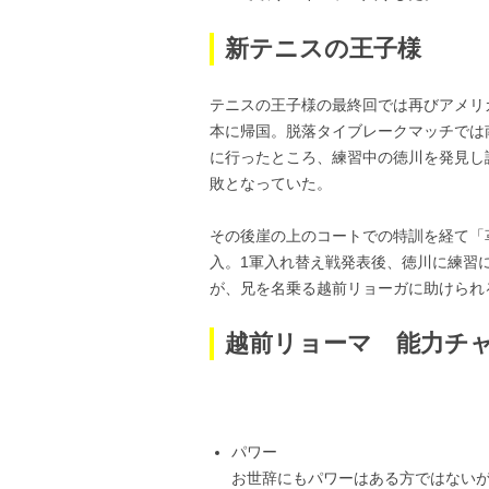
新テニスの王子様
テニスの王子様の最終回では再びアメリカ
本に帰国。脱落タイブレークマッチでは
に行ったところ、練習中の徳川を発見し
敗となっていた。
その後崖の上のコートでの特訓を経て「
入。1軍入れ替え戦発表後、徳川に練習
が、兄を名乗る越前リョーガに助けられ
越前リョーマ 能力チ
パワー
お世辞にもパワーはある方ではない