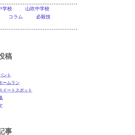
中学校
山吹中学校
コラム
必殺技
投稿
バント
ホームラン
スイートスポット
凰
ヤ
記事