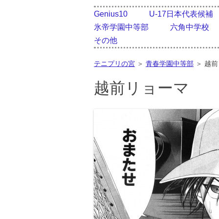
Genius10
U-17日本代表候補
氷帝学園中等部
六角中学校
その他
テニプリの宮
＞
青春学園中等部
＞
越前
越前リョーマ