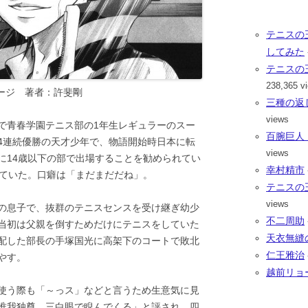
テニスの
してみた
テニスの
238,365 v
ページ 著者：許斐剛
三種の返
views
で青春学園テニス部の1年生レギュラーのスー
百腕巨人
4連続優勝の天才少年で、物語開始時日本に転
views
に14歳以下の部で出場することを勧められてい
幸村精市
していた。口癖は「まだまだだね」。
テニスの
views
の息子で、抜群のテニスセンスを受け継ぎ幼少
不二周助
当初は父親を倒すためだけにテニスをしていた
天衣無縫
配した部長の手塚国光に高架下のコートで敗北
仁王雅治
やす。
越前リョ
使う際も「～っス」などと言うため生意気に見
唯我独尊、三白眼で睨んでくる」と評され、四