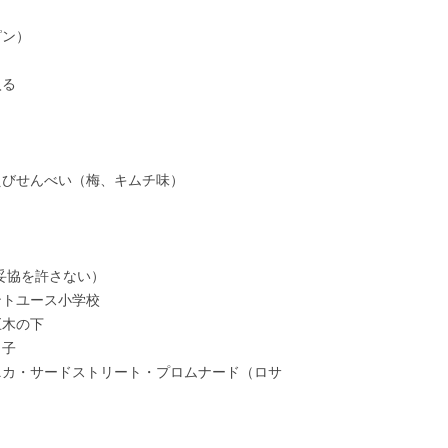
ピン）
入る
えびせんべい（梅、キムチ味）
も
八か/妥協を許さない）
ントユース小学校
巨木の下
う子
ニカ・サードストリート・プロムナード（ロサ