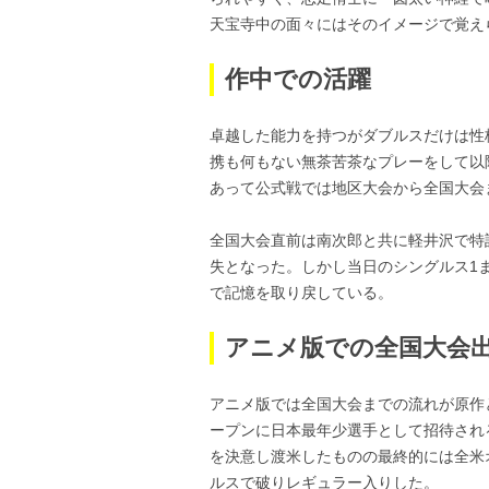
天宝寺中の面々にはそのイメージで覚え
作中での活躍
卓越した能力を持つがダブルスだけは性
携も何もない無茶苦茶なプレーをして以
あって公式戦では地区大会から全国大会
全国大会直前は南次郎と共に軽井沢で特
失となった。しかし当日のシングルス1
で記憶を取り戻している。
アニメ版での全国大会
アニメ版では全国大会までの流れが原作
ープンに日本最年少選手として招待され
を決意し渡米したものの最終的には全米
ルスで破りレギュラー入りした。