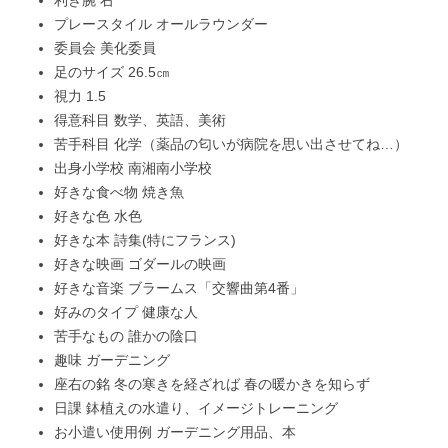
利き腕 右
プレースタイル オールラウンダー
委員会 美化委員
足のサイズ 26.5㎝
視力 1.5
得意科目 数学、英語、美術
苦手科目 化学（薬品の匂いが病院を思い出させてね…）
出身小学校 南湘南小学校
好きな食べ物 焼き魚
好きな色 水色
好きな本 詩集(特にフランス)
好きな映画 ゴダールの映画
好きな音楽 ブラームス「交響曲第4番」
好みのタイプ 健康な人
苦手なもの 誰かの陰口
趣味 ガーデニング
座右の銘 冬の寒きを経ざれば 春の暖かきを知らず
日課 鉢植えの水遣り、イメージトレーニング
お小遣い使用例 ガーデニング用品、本