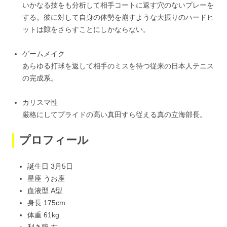
いかなる技をも分析して相手コートに返す穴のないプレーを
する。彼に対して自身の体勢を崩すような大振りのハードヒ
ットは隙をさらすことにしかならない。
ゲームメイク
あらゆる打球を返して相手のミスを待つ従来の日本人テニス
の完成系。
カリスマ性
厳格にしてプライドの高い真田すら従える真の立海部長。
プロフィール
誕生日 3月5日
星座 うお座
血液型 A型
身長 175cm
体重 61kg