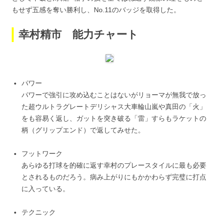
もせず五感を奪い勝利し、No.11のバッジを取得した。
幸村精市 能力チャート
パワー
パワーで強引に攻め込むことはないがリョーマが無我で放っ
た超ウルトラグレートデリシャス大車輪山嵐や真田の「火」
をも容易く返し、ガットを突き破る「雷」すらもラケットの
柄（グリップエンド）で返してみせた。
フットワーク
あらゆる打球を的確に返す幸村のプレースタイルに最も必要
とされるものだろう。病み上がりにもかかわらず完璧に打点
に入っている。
テクニック