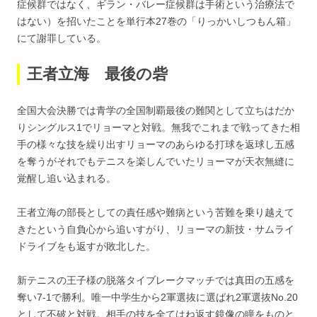
症候群ではなく、ギラン・バレー症候群は手術という治療法で
はない）を招いたことを単行本27巻の「りっかいしつもん箱」
にて謝罪している。
王者立海 最後の砦
全国大会決勝では青学の全国制覇最後の難関として立ちはだか
りシングルス1でリョーマと対戦。無我でこれまで戦ってきた相
手の様々な技を繰り出すリョーマのあらゆる打球を返球し五感
を奪うがそれでもテニスを楽しんでいたリョーマが天衣無縫に
覚醒し追い込まれる。
王者立海の部長としての責任感や難病という苦難を乗り越えて
きたという自負心から追いすがり、リョーマの新技・サムライ
ドライブをも返すが敗北した。
新テニスの王子様の脱落タイブレークマッチでは真田の五感を
奪い7-1で勝利。唯一中学生から2軍選抜に選ばれ2軍選抜No.20
として不破と対戦。相手の技を全てはね返す鏡像の瞳をものと