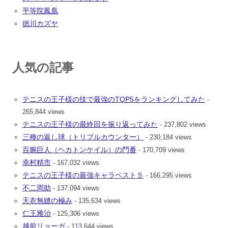
平等院鳳凰
徳川カズヤ
人気の記事
テニスの王子様の技で最強のTOP5をランキングしてみた
-
265,844 views
テニスの王子様の最終回を振り返ってみた
- 237,802 views
三種の返し球（トリプルカウンター）
- 230,184 views
百腕巨人（ヘカトンケイル）の門番
- 170,709 views
幸村精市
- 167,032 views
テニスの王子様の最強キャラベスト５
- 166,295 views
不二周助
- 137,094 views
天衣無縫の極み
- 135,634 views
仁王雅治
- 125,306 views
越前リョーガ
- 113,644 views