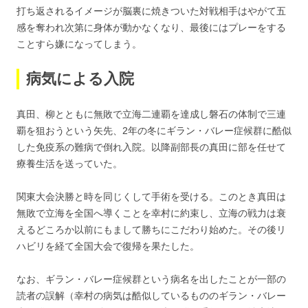
打ち返されるイメージが脳裏に焼きついた対戦相手はやがて五
感を奪われ次第に身体が動かなくなり、最後にはプレーをする
ことすら嫌になってしまう。
病気による入院
真田、柳とともに無敗で立海二連覇を達成し磐石の体制で三連
覇を狙おうという矢先、2年の冬にギラン・バレー症候群に酷似
した免疫系の難病で倒れ入院。以降副部長の真田に部を任せて
療養生活を送っていた。
関東大会決勝と時を同じくして手術を受ける。このとき真田は
無敗で立海を全国へ導くことを幸村に約束し、立海の戦力は衰
えるどころか以前にもまして勝ちにこだわり始めた。その後リ
ハビリを経て全国大会で復帰を果たした。
なお、ギラン・バレー症候群という病名を出したことが一部の
読者の誤解（幸村の病気は酷似しているもののギラン・バレー