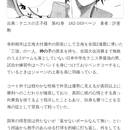
出典：テニスの王子様 第41巻 162-163ページ 著者：許斐
剛
幸村精市は立海大付属中の部長にして立海を全国2連覇に導いた
「三強」の一人。
神の子
の異名を持ち、全国大会決勝まで無敗
のうえ1ゲームも落としていない日本中学生テニス界最強の男。
試合や練習中はヘアバンドを身につけておりベンチコーチをし
ているときはジャージの上着を肩に羽織っている。
コート外では穏やかな性格で外見は優男に見えるが真田以上に
勝利へのこだわりが徹底しており、真田に彼の心情とする真っ
向勝負を捨てるよう指示したこともあり、自身も勝つことを立
海の掟として背負って戦っていた。
固有の得意技は持たないが「返せないボールなんて無い」とい
う持論から相手のあらゆる打球を的確に打ち返し、何をしても