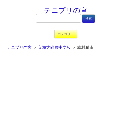
テニプリの宮
検
索:
コンテンツへ移動
カテゴリー
テニプリの宮
＞
立海大附属中学校
＞
幸村精市