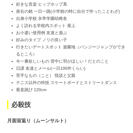
好きな音楽 ヒップホップ系
座右の銘 一日一跳(小学校の時に自分で作ったことわざ)
出身小学校 氷帝学園幼稚舎
よく訪れる学校内スポット 屋上
お小遣い使用例 友達と遊ぶ
好みのタイプ ノリの良い子
行きたいデートスポット 遊園地（バンジージャンプができ
るところ）
今一番欲しいもの 背中に羽がほしい！だとのこと
日課 友達とメール(一日100件くらい)
苦手なもの（こと） 怪談と父親
テニス以外の特技 スケートボードとストリートダンス
垂直跳び 120cm
必殺技
月面宙返り（ムーンサルト）