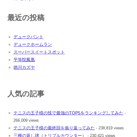
最近の投稿
デュークバント
デュークホームラン
スーパースイートスポット
平等院鳳凰
徳川カズヤ
人気の記事
テニスの王子様の技で最強のTOP5をランキングしてみた
-
266,009 views
テニスの王子様の最終回を振り返ってみた
- 238,819 views
三種の返し球（トリプルカウンター）
- 230,421 views