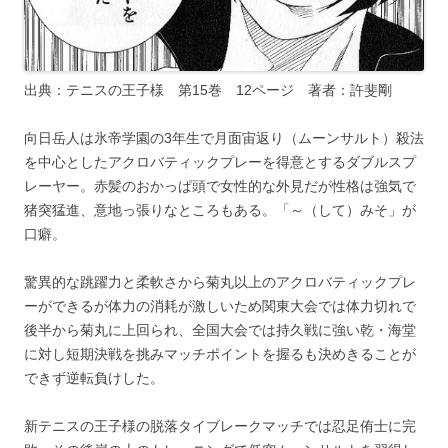
出典：テニスの王子様 第15巻 12ページ 著者：許斐剛
向日岳人は氷帝学園の3年生で月面宙返り（ムーンサルト）殺法
を中心としたアクロバティックプレーを得意とするダブルスプ
レーヤー。赤髪のおかっぱ頭で女性的な外見だが性格は強気で
猪突猛進、意地っ張りなところもある。「～（して）みそ」が
口癖。
驚異的な跳躍力と柔軟さから菊丸以上のアクロバティックプレ
ーができるが体力の消耗が激しいため関東大会では体力切れで
後半から菊丸に上回られ、全国大会では持久戦に強い乾・海堂
に対し短期決戦を挑みマッチポイントを握るも決めきることが
できず逆転負けした。
新テニスの王子様の脱落タイブレークマッチでは忍足侑士に完