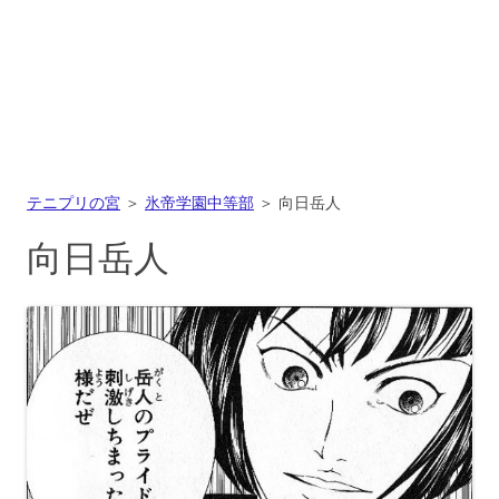
テニプリの宮
＞
氷帝学園中等部
＞
向日岳人
向日岳人