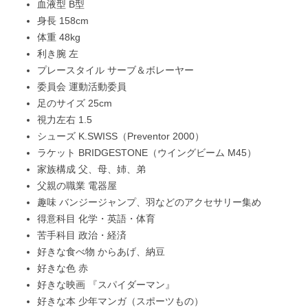
血液型 B型
身長 158cm
体重 48kg
利き腕 左
プレースタイル サーブ＆ボレーヤー
委員会 運動活動委員
足のサイズ 25cm
視力左右 1.5
シューズ K.SWISS（Preventor 2000）
ラケット BRIDGESTONE（ウイングビーム M45）
家族構成 父、母、姉、弟
父親の職業 電器屋
趣味 バンジージャンプ、羽などのアクセサリー集め
得意科目 化学・英語・体育
苦手科目 政治・経済
好きな食べ物 からあげ、納豆
好きな色 赤
好きな映画 『スパイダーマン』
好きな本 少年マンガ（スポーツもの）