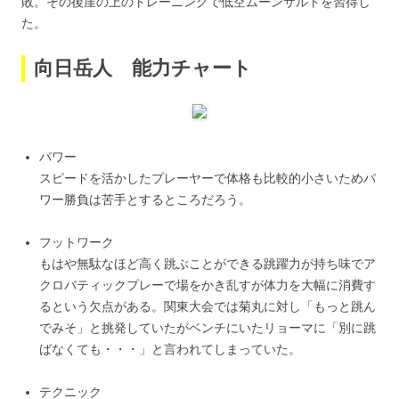
敗。その後崖の上のトレーニングで低空ムーンサルトを習得し
た。
向日岳人 能力チャート
パワー
スピードを活かしたプレーヤーで体格も比較的小さいためパ
ワー勝負は苦手とするところだろう。
フットワーク
もはや無駄なほど高く跳ぶことができる跳躍力が持ち味でア
クロバティックプレーで場をかき乱すが体力を大幅に消費す
るという欠点がある。関東大会では菊丸に対し「もっと跳ん
でみそ」と挑発していたがベンチにいたリョーマに「別に跳
ばなくても・・・」と言われてしまっていた。
テクニック