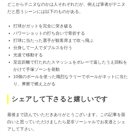
どこからテニヌなのかは人それぞれだが、例えば筆者がテニヌ
だと思うシーンには以下のものがある。
打球がガットを完全に突き破る
パワーショットの打ち合いで骨折する
打球に当たった選手が観客席まで吹っ飛ぶ
分身して一人でダブルスを行う
光速で移動する
至近距離で打たれたスマッシュをボレーで返したうえ回転を
かけて手塚ゾーンを発動
10個のボールを使った熾烈なラリーでボールがネットに当た
り、摩擦で燃え上がる
シェアして下さると嬉しいです
最後まで読んでいただきありがとうございます。この記事を面
白いと思っていただけましたら是非ソーシャルでお友達とシェ
アして下さい。