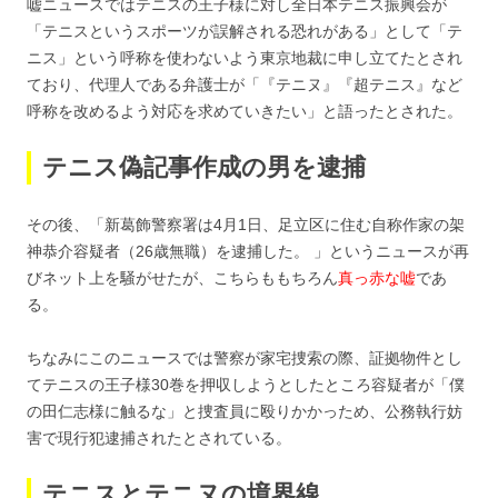
嘘ニュースではテニスの王子様に対し全日本テニス振興会が
「テニスというスポーツが誤解される恐れがある」として「テ
ニス」という呼称を使わないよう東京地裁に申し立てたとされ
ており、代理人である弁護士が「『テニヌ』『超テニス』など
呼称を改めるよう対応を求めていきたい」と語ったとされた。
テニス偽記事作成の男を逮捕
その後、「新葛飾警察署は4月1日、足立区に住む自称作家の架
神恭介容疑者（26歳無職）を逮捕した。 」というニュースが再
びネット上を騒がせたが、こちらももちろん
真っ赤な嘘
であ
る。
ちなみにこのニュースでは警察が家宅捜索の際、証拠物件とし
てテニスの王子様30巻を押収しようとしたところ容疑者が「僕
の田仁志様に触るな」と捜査員に殴りかかっため、公務執行妨
害で現行犯逮捕されたとされている。
テニスとテニヌの境界線