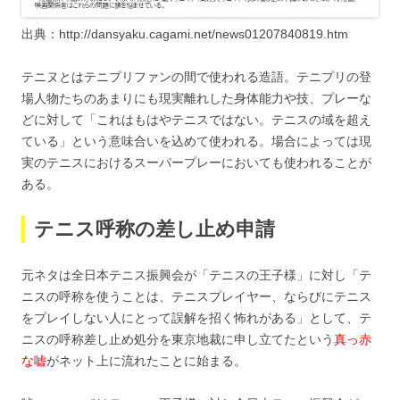
出典：http://dansyaku.cagami.net/news01207840819.htm
テニヌとはテニプリファンの間で使われる造語。テニプリの登
場人物たちのあまりにも現実離れした身体能力や技、プレーな
どに対して「これはもはやテニスではない。テニスの域を超え
ている」という意味合いを込めて使われる。場合によっては現
実のテニスにおけるスーパープレーにおいても使われることが
ある。
テニス呼称の差し止め申請
元ネタは全日本テニス振興会が「テニスの王子様」に対し「テ
ニスの呼称を使うことは、テニスプレイヤー、ならびにテニス
をプレイしない人にとって誤解を招く怖れがある」として、テ
ニスの呼称差し止め処分を東京地裁に申し立てたという
真っ赤
な嘘
がネット上に流れたことに始まる。