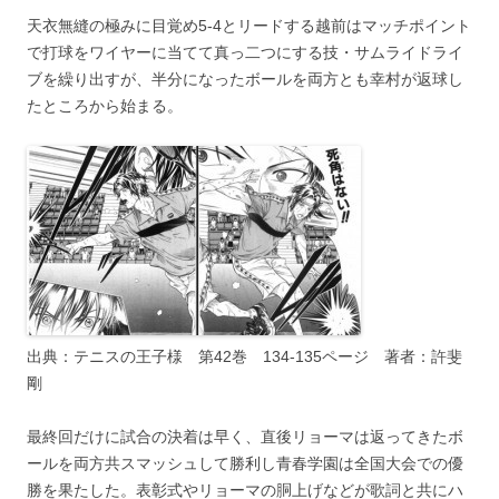
天衣無縫の極みに目覚め5-4とリードする越前はマッチポイント
で打球をワイヤーに当てて真っ二つにする技・サムライドライ
ブを繰り出すが、半分になったボールを両方とも幸村が返球し
たところから始まる。
出典：テニスの王子様 第42巻 134-135ページ 著者：許斐
剛
最終回だけに試合の決着は早く、直後リョーマは返ってきたボ
ールを両方共スマッシュして勝利し青春学園は全国大会での優
勝を果たした。表彰式やリョーマの胴上げなどが歌詞と共にハ