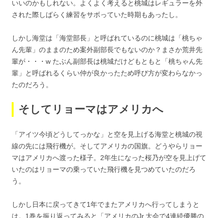
いいのかもしれない。よくよく考えると桃城はレギュラーを外
された際しばらく練習をサボっていた時期もあったし。
しかし海堂は「海堂部長」と呼ばれているのに桃城は「桃ちゃ
ん先輩」のままのため案外副部長でもないのか？まさか荒井先
輩が・・・w たぶん副部長は桃城だけどもともと「桃ちゃん先
輩」と呼ばれるくらい仲が良かったため呼び方が変わらなかっ
たのだろう。
そしてリョーマはアメリカへ
「アイツ今頃どうしてっかな」と空を見上げる海堂と桃城の視
線の先には飛行機が。そしてアメリカの国旗。どうやらリョー
マはアメリカへ渡った様子。2年生になった桜乃が空を見上げて
いたのはリョーマの乗っていた飛行機を見つめていたのだろ
う。
しかし日本に戻ってきて1年でまたアメリカへ行ってしまうと
は。1巻を振り返ってみると「アメリカのJr.大会で4連続優勝の