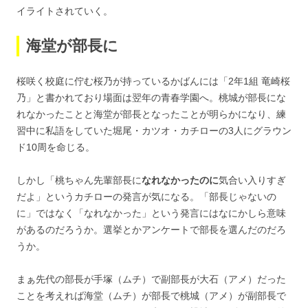
イライトされていく。
海堂が部長に
桜咲く校庭に佇む桜乃が持っているかばんには「2年1組 竜崎桜
乃」と書かれており場面は翌年の青春学園へ。桃城が部長にな
れなかったことと海堂が部長となったことが明らかになり、練
習中に私語をしていた堀尾・カツオ・カチローの3人にグラウン
ド10周を命じる。
しかし「桃ちゃん先輩部長に
なれなかったのに
気合い入りすぎ
だよ」というカチローの発言が気になる。「部長じゃないの
に」ではなく「なれなかった」という発言にはなにかしら意味
があるのだろうか。選挙とかアンケートで部長を選んだのだろ
うか。
まぁ先代の部長が手塚（ムチ）で副部長が大石（アメ）だった
ことを考えれば海堂（ムチ）が部長で桃城（アメ）が副部長で